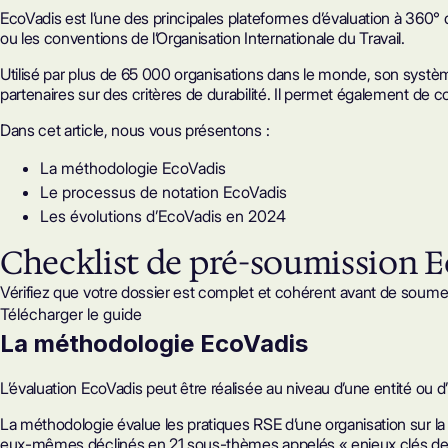
EcoVadis
est l’une des principales plateformes d’évaluation à 360°
ou les conventions de l’Organisation Internationale du Travail.
Utilisé par plus de 65 000 organisations dans le monde, son
systèm
partenaires sur des critères de durabilité. Il permet également de
Dans cet article, nous vous présentons :
La méthodologie EcoVadis
Le processus de notation EcoVadis
Les évolutions d’EcoVadis en 2024
Checklist de pré-soumission 
Vérifiez que votre dossier est complet et cohérent avant de soum
Télécharger le guide
La méthodologie EcoVadis
L’évaluation EcoVadis peut être réalisée au niveau d’une entité ou d
La méthodologie évalue les pratiques RSE d’une organisation sur la
eux-mêmes déclinés en 21 sous-thèmes appelés « enjeux clés de d