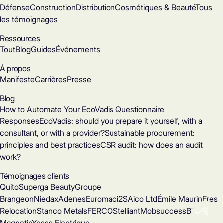
Défense
Construction
Distribution
Cosmétiques & Beauté
Tous
les témoignages
Ressources
Tout
Blog
Guides
Événements
À propos
Manifeste
Carrières
Presse
Blog
How to Automate Your EcoVadis Questionnaire
Responses
EcoVadis: should you prepare it yourself, with a
consultant, or with a provider?
Sustainable procurement:
principles and best practices
CSR audit: how does an audit
work?
Témoignages clients
Quito
Superga Beauty
Groupe
Brangeon
Niedax
Adenes
Euromac
i2S
Aico Ltd
Émile Maurin
Eres
Relocation
Stanco Metals
FERCO
Stelliant
Mobsuccess
Binder
Magnetic
Yesss Electrique