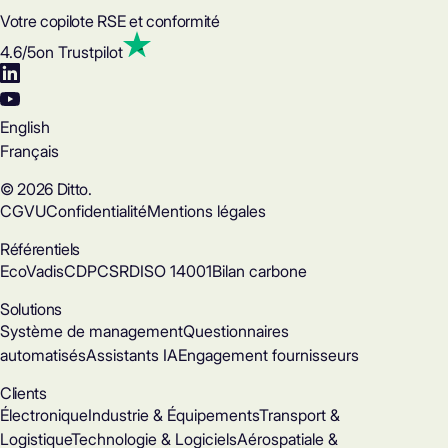
Votre copilote RSE et conformité
4.6
/5
on Trustpilot
English
Français
© 2026 Ditto.
CGVU
Confidentialité
Mentions légales
Référentiels
EcoVadis
CDP
CSRD
ISO 14001
Bilan carbone
Solutions
Système de management
Questionnaires
automatisés
Assistants IA
Engagement fournisseurs
Clients
Électronique
Industrie & Équipements
Transport &
Logistique
Technologie & Logiciels
Aérospatiale &