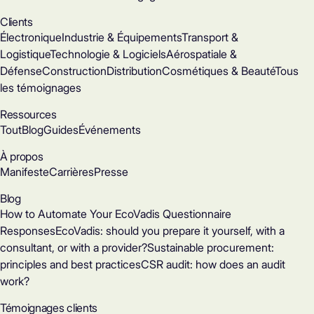
Clients
Électronique
Industrie & Équipements
Transport &
Logistique
Technologie & Logiciels
Aérospatiale &
Défense
Construction
Distribution
Cosmétiques & Beauté
Tous
les témoignages
Ressources
Tout
Blog
Guides
Événements
À propos
Manifeste
Carrières
Presse
Blog
How to Automate Your EcoVadis Questionnaire
Responses
EcoVadis: should you prepare it yourself, with a
consultant, or with a provider?
Sustainable procurement:
principles and best practices
CSR audit: how does an audit
work?
Témoignages clients