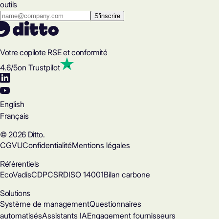
outils
Votre copilote RSE et conformité
4.6
/5
on Trustpilot
English
Français
© 2026 Ditto.
CGVU
Confidentialité
Mentions légales
Référentiels
EcoVadis
CDP
CSRD
ISO 14001
Bilan carbone
Solutions
Système de management
Questionnaires
automatisés
Assistants IA
Engagement fournisseurs