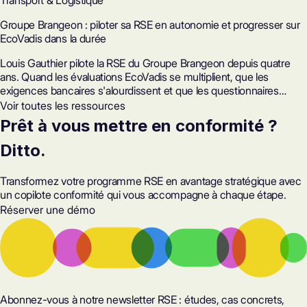
Transport & Logistique
Groupe Brangeon : piloter sa RSE en autonomie et progresser sur
EcoVadis dans la durée
Louis Gauthier pilote la RSE du Groupe Brangeon depuis quatre
ans. Quand les évaluations EcoVadis se multiplient, que les
exigences bancaires s'alourdissent et que les questionnaires
clients deviennent de plus en plus complexes, il ne peut pas se
Voir toutes les ressources
permettre de tout refaire chaque année. Voici comment Ditto l'a
Prêt à vous mettre en conformité ?
aidé à gagner 50 % de temps sur ses évaluations et à poser les
jalons d'une progression continue.
Ditto.
Transformez votre programme RSE en avantage stratégique avec
un copilote conformité qui vous accompagne à chaque étape.
Réserver une démo
Abonnez-vous à notre newsletter RSE : études, cas concrets,