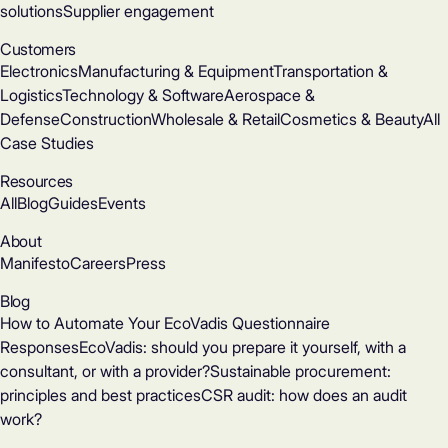
solutions
Supplier engagement
Customers
Electronics
Manufacturing & Equipment
Transportation &
Logistics
Technology & Software
Aerospace &
Defense
Construction
Wholesale & Retail
Cosmetics & Beauty
All
Case Studies
Resources
All
Blog
Guides
Events
About
Manifesto
Careers
Press
Blog
How to Automate Your EcoVadis Questionnaire
Responses
EcoVadis: should you prepare it yourself, with a
consultant, or with a provider?
Sustainable procurement:
principles and best practices
CSR audit: how does an audit
work?