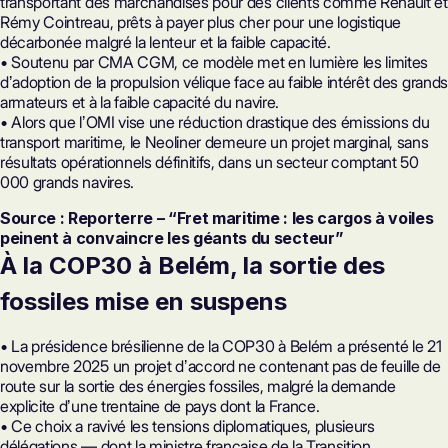
transportant des marchandises pour des clients comme Renault et
Rémy Cointreau, prêts à payer plus cher pour une logistique
décarbonée malgré la lenteur et la faible capacité.
• Soutenu par CMA CGM, ce modèle met en lumière les limites
dʼadoption de la propulsion vélique face au faible intérêt des grands
armateurs et à la faible capacité du navire.
• Alors que lʼOMI vise une réduction drastique des émissions du
transport maritime, le Neoliner demeure un projet marginal, sans
résultats opérationnels définitifs, dans un secteur comptant 50
000 grands navires.
Source : Reporterre – “Fret maritime : les cargos à voiles
peinent à convaincre les géants du secteur”
À la COP30 à Belém, la sortie des
fossiles mise en suspens
• La présidence brésilienne de la COP30 à Belém a présenté le 21
novembre 2025 un projet dʼaccord ne contenant pas de feuille de
route sur la sortie des énergies fossiles, malgré la demande
explicite dʼune trentaine de pays dont la France.
• Ce choix a ravivé les tensions diplomatiques, plusieurs
délégations — dont la ministre française de la Transition