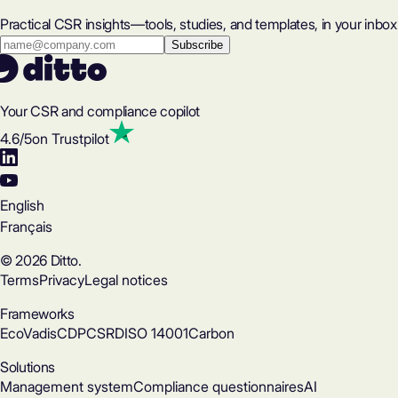
Practical CSR insights—tools, studies, and templates, in your inbox
Your CSR and compliance copilot
4.6
/5
on Trustpilot
English
Français
© 2026 Ditto.
Terms
Privacy
Legal notices
Frameworks
EcoVadis
CDP
CSRD
ISO 14001
Carbon
Solutions
Management system
Compliance questionnaires
AI