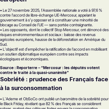
• Le 27 novembre 2025, lʼAssemblée nationale a voté à 97,6 %
contre lʼaccord de libre-échange UE-Mercosur, appelant le
gouvernement à sʼy opposer et à constituer une minorité de
blocage au Conseil de lʼUE — sans portée contraignante.
• Les opposants, dont le collectif Stop Mercosur, ont dénoncé des
risques environnementaux et sociaux : baisse des revenus
agricoles européens, hausse de la déforestation en Amérique du
Sud.
• Lʼobjectif est dʼempêcher la ratification de lʼaccord en mobilisant
un soutien diplomatique européen contre ses impacts
écologiques et économiques.
Source : Reporterre – “Mercosur : les députés votent
contre le traité à la quasi-unanimité”
Sobriété : prudence des Français face
à la surconsommation
• LʼAdeme et ObSoCo ont publié un baromètre de la sobriété pour
le Black Friday, révélant que 82 % des Français se considèrent
sobres, malgré des critiques fortes envers la consommation.