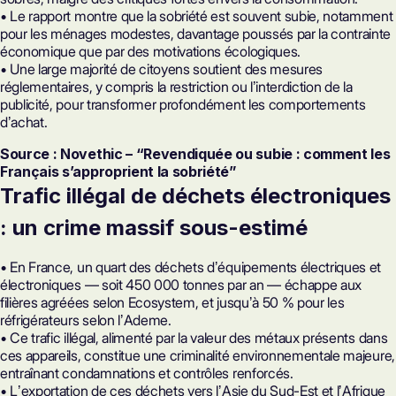
• Le rapport montre que la sobriété est souvent subie, notamment
pour les ménages modestes, davantage poussés par la contrainte
économique que par des motivations écologiques.
• Une large majorité de citoyens soutient des mesures
réglementaires, y compris la restriction ou lʼinterdiction de la
publicité, pour transformer profondément les comportements
dʼachat.
Source : Novethic – “Revendiquée ou subie : comment les
Français s’approprient la sobriété”
Trafic illégal de déchets électroniques
: un crime massif sous-estimé
• En France, un quart des déchets dʼéquipements électriques et
électroniques — soit 450 000 tonnes par an — échappe aux
filières agréées selon Ecosystem, et jusquʼà 50 % pour les
réfrigérateurs selon lʼAdeme.
• Ce trafic illégal, alimenté par la valeur des métaux présents dans
ces appareils, constitue une criminalité environnementale majeure,
entraînant condamnations et contrôles renforcés.
• Lʼexportation de ces déchets vers lʼAsie du Sud-Est et lʼAfrique