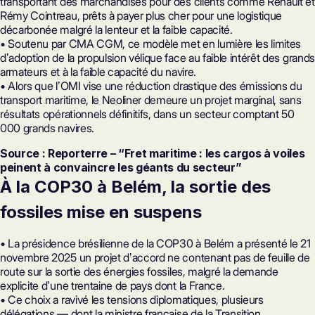
transportant des marchandises pour des clients comme Renault et
Rémy Cointreau, prêts à payer plus cher pour une logistique
décarbonée malgré la lenteur et la faible capacité.
• Soutenu par CMA CGM, ce modèle met en lumière les limites
dʼadoption de la propulsion vélique face au faible intérêt des grands
armateurs et à la faible capacité du navire.
• Alors que lʼOMI vise une réduction drastique des émissions du
transport maritime, le Neoliner demeure un projet marginal, sans
résultats opérationnels définitifs, dans un secteur comptant 50
000 grands navires.
Source : Reporterre – “Fret maritime : les cargos à voiles
peinent à convaincre les géants du secteur”
À la COP30 à Belém, la sortie des
fossiles mise en suspens
• La présidence brésilienne de la COP30 à Belém a présenté le 21
novembre 2025 un projet dʼaccord ne contenant pas de feuille de
route sur la sortie des énergies fossiles, malgré la demande
explicite dʼune trentaine de pays dont la France.
• Ce choix a ravivé les tensions diplomatiques, plusieurs
délégations — dont la ministre française de la Transition