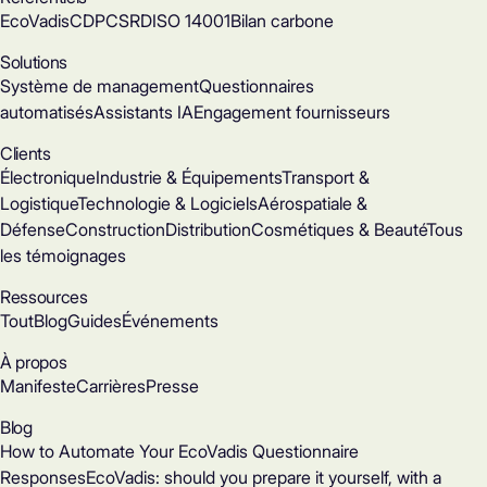
EcoVadis
CDP
CSRD
ISO 14001
Bilan carbone
Solutions
Système de management
Questionnaires
automatisés
Assistants IA
Engagement fournisseurs
Clients
Électronique
Industrie & Équipements
Transport &
Logistique
Technologie & Logiciels
Aérospatiale &
Défense
Construction
Distribution
Cosmétiques & Beauté
Tous
les témoignages
Ressources
Tout
Blog
Guides
Événements
À propos
Manifeste
Carrières
Presse
Blog
How to Automate Your EcoVadis Questionnaire
Responses
EcoVadis: should you prepare it yourself, with a