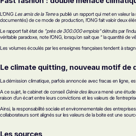
Fast fashion : double menace climati
L’ONG
Les amis de la Terre
a publié un rapport qui met en valeur la
documentés) de ce mode de production, l’ONG fait valoir deux élém
Le rapport fait état de
"près de 300.000 emplois"
détruits par l’in
véritable paradoxe, note l’ONG, lorsqu’on sait que “ la quantité 
Les volumes écoulés par les enseignes françaises tendent à stagner,
Le
climate quitting
, nouveau motif de 
La démission climatique, parfois annoncée avec fracas en ligne, est l
A ce sujet, le cabinet de conseil
Génie des lieux
a mené une étude e
raison d’un écart entre leurs convictions et les valeurs de l’entrepri
Ainsi, la responsabilité sociale et environnementale des entreprise
collaborateurs sont alignés sur les valeurs de la boite est une 
Les sources