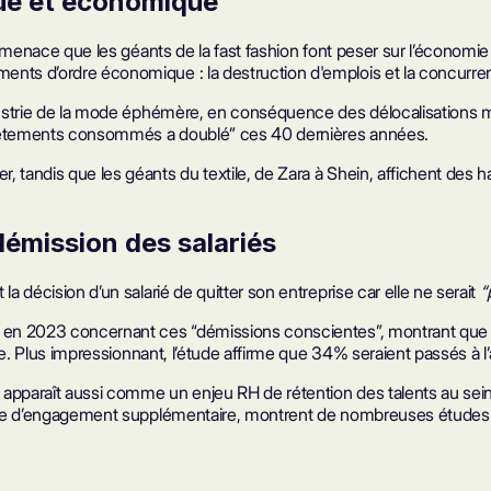
que et économique
 menace que les géants de la fast fashion font peser sur l’économie
ents d’ordre économique : la destruction d'emplois et la concurre
dustrie de la mode éphémère, en conséquence des délocalisations ma
de vêtements consommés a doublé” ces 40 dernières années.
 tandis que les géants du textile, de Zara à Shein, affichent des h
démission des salariés
a décision d’un salarié de quitter son entreprise car elle ne serait
“
n 2023 concernant ces “démissions conscientes”, montrant que 6
se. Plus impressionnant, l’étude affirme que 34% seraient passés à l’a
s apparaît aussi comme un enjeu RH de rétention des talents au sein 
source d’engagement supplémentaire, montrent de nombreuses études