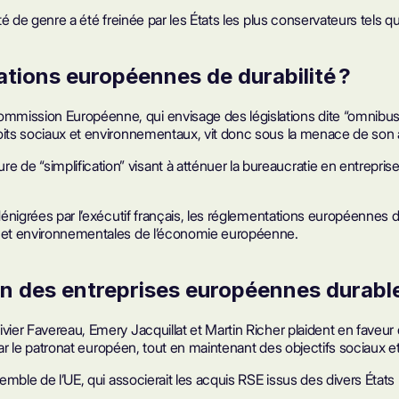
té de genre a été freinée par les États les plus conservateurs tels q
tions européennes de durabilité ?
mmission Européenne, qui envisage des législations dite “omnibus” 
roits sociaux et environnementaux, vit donc sous la menace de son 
e “simplification” visant à atténuer la bureaucratie en entreprise
dénigrées par l’exécutif français, les réglementations européennes de
es et environnementales de l’économie européenne.
 des entreprises européennes durabl
 Olivier Favereau, Emery Jacquillat et Martin Richer plaident en fa
és par le patronat européen, tout en maintenant des objectifs sociau
semble de l’UE, qui associerait les acquis RSE issus des divers État