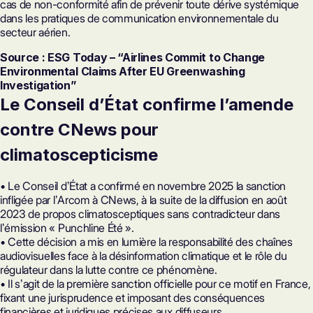
cas de non-conformité afin de prévenir toute dérive systémique
dans les pratiques de communication environnementale du
secteur aérien.
Source : ESG Today – “Airlines Commit to Change
Environmental Claims After EU Greenwashing
Investigation”
Le Conseil d’État confirme l’amende
contre CNews pour
climatoscepticisme
• Le Conseil dʼÉtat a confirmé en novembre 2025 la sanction
infligée par lʼArcom à CNews, à la suite de la diffusion en août
2023 de propos climatosceptiques sans contradicteur dans
lʼémission « Punchline Été ».
• Cette décision a mis en lumière la responsabilité des chaînes
audiovisuelles face à la désinformation climatique et le rôle du
régulateur dans la lutte contre ce phénomène.
• Il sʼagit de la première sanction officielle pour ce motif en France,
fixant une jurisprudence et imposant des conséquences
financières et juridiques précises aux diffuseurs.