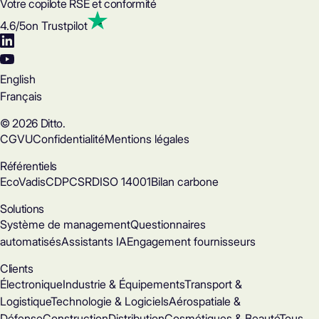
Votre copilote RSE et conformité
4.6
/5
on Trustpilot
English
Français
© 2026 Ditto.
CGVU
Confidentialité
Mentions légales
Référentiels
EcoVadis
CDP
CSRD
ISO 14001
Bilan carbone
Solutions
Système de management
Questionnaires
automatisés
Assistants IA
Engagement fournisseurs
Clients
Électronique
Industrie & Équipements
Transport &
Logistique
Technologie & Logiciels
Aérospatiale &
Défense
Construction
Distribution
Cosmétiques & Beauté
Tous