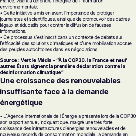
France, visant à défendre lʼintégrité de lʼinformation
environnementale.
• Cette initiative a mis en avant lʼimportance de protéger
journalistes et scientifiques, ainsi que de promouvoir des cadres
légaux et éducatifs pour contrer la diffusion de fausses
informations.
• Ce processus sʼest inscrit dans un contexte de débats sur
lʼefficacité des solutions climatiques et dʼune mobilisation accrue
des peuples autochtones dans les négociations.
Source : Vert le Média – “À la COP30, la France et neuf
autres États signent la première déclaration contre la
désinformation climatique”
Une croissance des renouvelables
insuffisante face à la demande
énergétique
• LʼAgence Internationale de lʼÉnergie a présenté lors de la COP30
son rapport annuel, indiquant que, malgré une très forte
croissance des infrastructures dʼénergies renouvelables et de
nouveaux records de consommation mondiale, la demande en