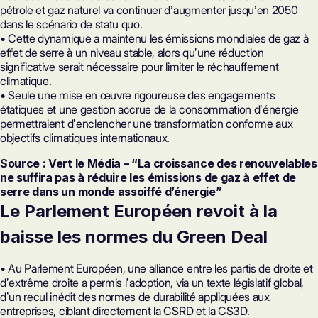
pétrole et gaz naturel va continuer dʼaugmenter jusquʼen 2050
dans le scénario de statu quo.
• Cette dynamique a maintenu les émissions mondiales de gaz à
effet de serre à un niveau stable, alors quʼune réduction
significative serait nécessaire pour limiter le réchauffement
climatique.
• Seule une mise en œuvre rigoureuse des engagements
étatiques et une gestion accrue de la consommation dʼénergie
permettraient dʼenclencher une transformation conforme aux
objectifs climatiques internationaux.
Source : Vert le Média – “La croissance des renouvelables
ne suffira pas à réduire les émissions de gaz à effet de
serre dans un monde assoiffé dʼénergie”
Le Parlement Européen revoit à la
baisse les normes du Green Deal
• Au Parlement Européen, une alliance entre les partis de droite et
dʼextrême droite a permis lʼadoption, via un texte législatif global,
dʼun recul inédit des normes de durabilité appliquées aux
entreprises, ciblant directement la
CSRD
et la CS3D.