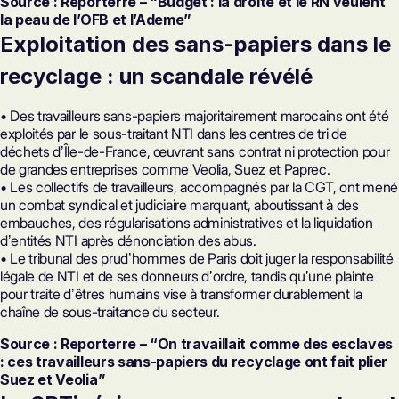
Source : Reporterre – “Budget : la droite et le RN veulent
la peau de l’OFB et l’Ademe”
Exploitation des sans-papiers dans le
recyclage : un scandale révélé
• Des travailleurs sans-papiers majoritairement marocains ont été
exploités par le sous-traitant NTI dans les centres de tri de
déchets dʼÎle-de-France, œuvrant sans contrat ni protection pour
de grandes entreprises comme Veolia, Suez et Paprec.
• Les collectifs de travailleurs, accompagnés par la CGT, ont mené
un combat syndical et judiciaire marquant, aboutissant à des
embauches, des régularisations administratives et la liquidation
dʼentités NTI après dénonciation des abus.
• Le tribunal des prudʼhommes de Paris doit juger la responsabilité
légale de NTI et de ses donneurs dʼordre, tandis quʼune plainte
pour traite dʼêtres humains vise à transformer durablement la
chaîne de sous-traitance du secteur.
Source : Reporterre – “On travaillait comme des esclaves
: ces travailleurs sans-papiers du recyclage ont fait plier
Suez et Veolia”